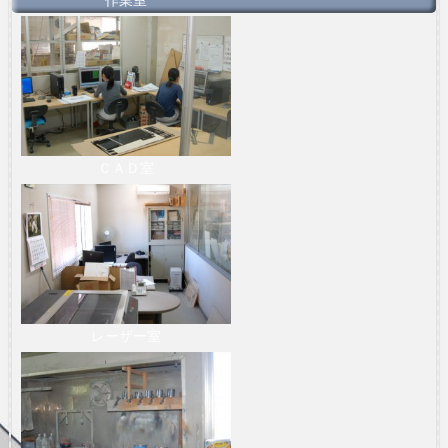
ＣＡＤ室
レーザー室